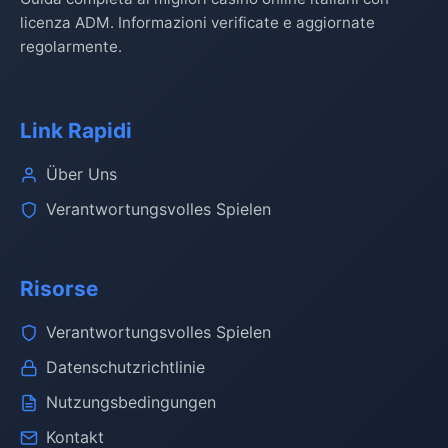
licenza ADM. Informazioni verificate e aggiornate
regolarmente.
Link Rapidi
Über Uns
Verantwortungsvolles Spielen
Risorse
Verantwortungsvolles Spielen
Datenschutzrichtlinie
Nutzungsbedingungen
Kontakt