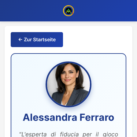
← Zur Startseite
Alessandra Ferraro
"L'esperta di fiducia per il gioco