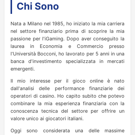
Chi Sono
Nata a Milano nel 1985, ho iniziato la mia carriera
nel settore finanziario prima di scoprire la mia
passione per l'iGaming. Dopo aver conseguito la
laurea in Economia e Commercio presso
l'Università Bocconi, ho lavorato per 5 anni in una
banca d'investimento specializzata in mercati
emergenti.
Il mio interesse per il gioco online è nato
dall'analisi delle performance finanziarie dei
operatori di casino. Ho capito subito che potevo
combinare la mia esperienza finanziaria con la
conoscenza tecnica del settore per offrire un
valore unico ai giocatori italiani.
Oggi sono considerata una delle massime