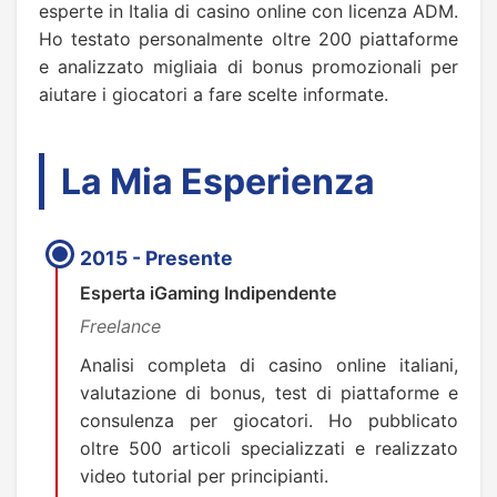
esperte in Italia di casino online con licenza ADM.
Ho testato personalmente oltre 200 piattaforme
e analizzato migliaia di bonus promozionali per
aiutare i giocatori a fare scelte informate.
La Mia Esperienza
2015 - Presente
Esperta iGaming Indipendente
Freelance
Analisi completa di casino online italiani,
valutazione di bonus, test di piattaforme e
consulenza per giocatori. Ho pubblicato
oltre 500 articoli specializzati e realizzato
video tutorial per principianti.