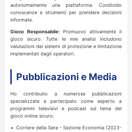
autonomamente una piattaforma. Condivido
conoscenze e strumenti per prendere decisioni
informate.
Gioco Responsabile:
Promuovo attivamente il
gioco sicuro. Tutte le mie analisi includono
valutazioni dei sistemi di protezione e limitazione
implementati dagli operatori.
Pubblicazioni e Media
Ho contribuito a numerose pubblicazioni
specializzate e partecipato come esperto a
programmi televisivi e podcast sul tema del
gioco online sicuro:
Corriere della Sera - Sezione Economia (2023-