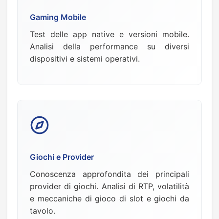
Gaming Mobile
Test delle app native e versioni mobile.
Analisi della performance su diversi
dispositivi e sistemi operativi.
Giochi e Provider
Conoscenza approfondita dei principali
provider di giochi. Analisi di RTP, volatilità
e meccaniche di gioco di slot e giochi da
tavolo.