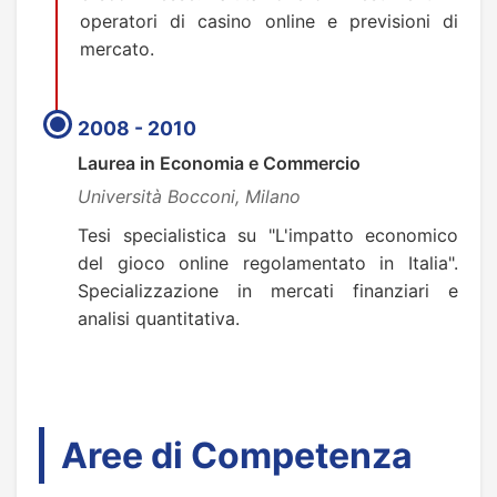
operatori di casino online e previsioni di
mercato.
2008 - 2010
Laurea in Economia e Commercio
Università Bocconi, Milano
Tesi specialistica su "L'impatto economico
del gioco online regolamentato in Italia".
Specializzazione in mercati finanziari e
analisi quantitativa.
Aree di Competenza