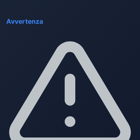
Avvertenza